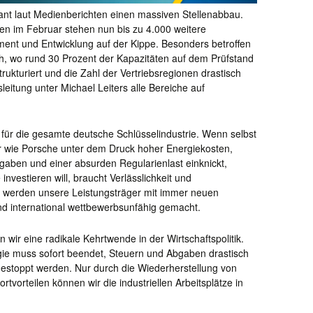
ant laut Medienberichten einen massiven Stellenabbau.
n im Februar stehen nun bis zu 4.000 weitere
ment und Entwicklung auf der Kippe. Besonders betroffen
ch, wo rund 30 Prozent der Kapazitäten auf dem Prüfstand
rukturiert und die Zahl der Vertriebsregionen drastisch
eitung unter Michael Leiters alle Bereiche auf
l für die gesamte deutsche Schlüsselindustrie. Wenn selbst
er wie Porsche unter dem Druck hoher Energiekosten,
gaben und einer absurden Regularienlast einknickt,
 investieren will, braucht Verlässlichkeit und
n werden unsere Leistungsträger mit immer neuen
nd international wettbewerbsunfähig gemacht.
n wir eine radikale Kehrtwende in der Wirtschaftspolitik.
gie muss sofort beendet, Steuern und Abgaben drastisch
estoppt werden. Nur durch die Wiederherstellung von
tvorteilen können wir die industriellen Arbeitsplätze in