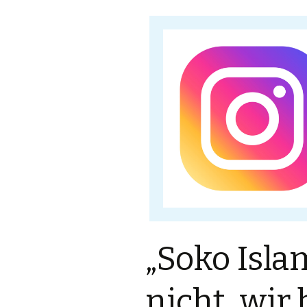
„Soko Isla
nicht, wir