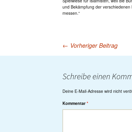
Spielwiese für Islamisten, weil die 
und Bekämpfung der verschiedenen E
messen.“
←
Vorheriger Beitrag
Post
navigation
Schreibe einen Kom
Deine E-Mail-Adresse wird nicht veröff
Kommentar
*