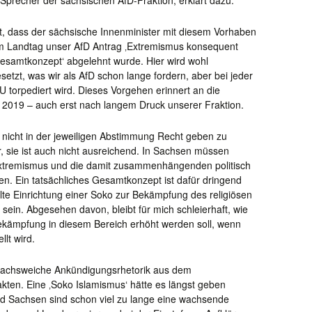
r Sprecher der sächsischen AfD-Fraktion, erklärt dazu:
t, dass der sächsische Innenminister mit diesem Vorhaben
m Landtag unser AfD Antrag ‚Extremismus konsequent
samtkonzept‘ abgelehnt wurde. Hier wird wohl
etzt, was wir als AfD schon lange fordern, aber bei jeder
torpediert wird. Dieses Vorgehen erinnert an die
t 2019 – auch erst nach langem Druck unserer Fraktion.
D nicht in der jeweiligen Abstimmung Recht geben zu
, sie ist auch nicht ausreichend. In Sachsen müssen
xtremismus und die damit zusammenhängenden politisch
en. Ein tatsächliches Gesamtkonzept ist dafür dringend
llte Einrichtung einer Soko zur Bekämpfung des religiösen
ein. Abgesehen davon, bleibt für mich schleierhaft, wie
sbekämpfung in diesem Bereich erhöht werden soll, wenn
llt wird.
wachsweiche Ankündigungsrhetorik aus dem
kten. Eine ‚Soko Islamismus‘ hätte es längst geben
 Sachsen sind schon viel zu lange eine wachsende