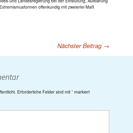
Bundes-und Landesregierung bei der Einstufung, Aufklärung
xtremismusformen offenkundig mit zweierlei Maß
Nächster Beitrag
→
mentar
entlicht.
Erforderliche Felder sind mit
*
markiert