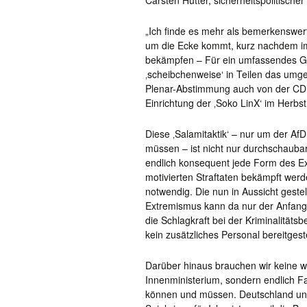
Carsten Hütter, sicherheitspolitische
„Ich finde es mehr als bemerkenswer
um die Ecke kommt, kurz nachdem i
bekämpfen – Für ein umfassendes Ge
‚scheibchenweise‘ in Teilen das umges
Plenar-Abstimmung auch von der CDU 
Einrichtung der ‚Soko LinX‘ im Herbs
Diese ‚Salamitaktik‘ – nur um der Af
müssen – ist nicht nur durchschaubar
endlich konsequent jede Form des E
motivierten Straftaten bekämpft werd
notwendig. Die nun in Aussicht geste
Extremismus kann da nur der Anfang s
die Schlagkraft bei der Kriminalität
kein zusätzliches Personal bereitgeste
Darüber hinaus brauchen wir keine 
Innenministerium, sondern endlich Fa
können und müssen. Deutschland und