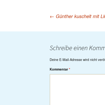
←
Günther kuschelt mit L
Post
navigation
Schreibe einen Kom
Deine E-Mail-Adresse wird nicht veröff
Kommentar
*