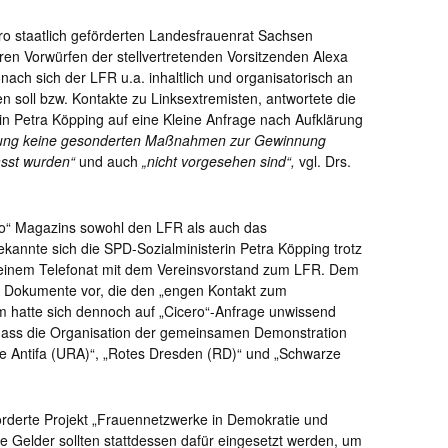
ro staatlich geförderten Landesfrauenrat Sachsen
eren Vorwürfen der stellvertretenden Vorsitzenden Alexa
ch sich der LFR u.a. inhaltlich und organisatorisch an
n soll bzw. Kontakte zu Linksextremisten, antwortete die
in Petra Köpping auf eine Kleine Anfrage nach Aufklärung
erung keine gesonderten Maßnahmen zur Gewinnung
asst wurden“
und auch
„nicht vorgesehen sind“,
vgl. Drs.
o“ Magazins sowohl den LFR als auch das
ekannte sich die
SPD-Sozialministerin Petra Köpping trotz
 einem Telefonat mit dem Vereinsvorstand zum LFR. Dem
e Dokumente vor, die den „engen Kontakt zum
um hatte sich dennoch auf „Cicero“-Anfrage unwissend
, dass die Organisation der gemeinsamen Demonstration
e Antifa (URA)“,
„Rotes Dresden (RD)“ und „Schwarze
örderte Projekt „Frauennetzwerke in Demokratie und
ie Gelder sollten stattdessen dafür eingesetzt werden, um