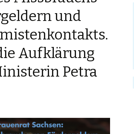
rgeldern und
emistenkontakts.
die Aufklärung
nisterin Petra