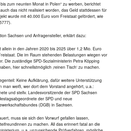
g bis zum neunten Monat in Polen“ zu werben, berichtet
 auch das nicht realisiert worden, das Geld stattdessen für
ekt wurde mit 40.000 Euro vom Freistaat gefördert, wie
/5777).
tion Sachsen und Anfragensteller, erklärt dazu:
 allein in den Jahren 2020 bis 2025 über 1,2 Mio. Euro
Freistaat. Die im Raum stehenden Belastungen wiegen vor
. Die zuständige SPD-Sozialministerin Petra Köpping
haben, hier schnellstmöglich ‚reinen Tisch‘ zu machen.
genteil: Keine Aufklärung, dafür weitere Unterstützung
 man weiß, wer dort dem Vorstand angehört, u.a.:
te und stellv. Landesvorsitzende der SPD Sachsen
ndestagsabgeordnete der SPD und neue
ewerkschaftsbundes (DGB) in Sachsen.
uert, muss sie sich den Vorwurf gefallen lassen,
eifreundinnen zu machen. All das erinnert fatal an die
nisterium, u.a. unzureichende Prüfverfahren, mögliche