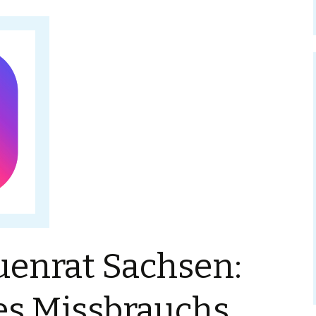
uenrat Sachsen:
es Missbrauchs