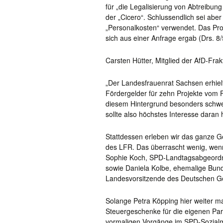
für „die Legalisierung von Abtreibun
der „Cicero“. Schlussendlich sei aber
„Personalkosten“ verwendet. Das Proj
sich aus einer Anfrage ergab (Drs. 8
Carsten Hütter, Mitglied der AfD-Frak
„Der Landesfrauenrat Sachsen erhielt
Fördergelder für zehn Projekte vom 
diesem Hintergrund besonders schwer
sollte also höchstes Interesse daran 
Stattdessen erleben wir das ganze Ge
des LFR. Das überrascht wenig, wenn
Sophie Koch, SPD-Landtagsabgeordne
sowie Daniela Kolbe, ehemalige Bu
Landesvorsitzende des Deutschen G
Solange Petra Köpping hier weiter ma
Steuergeschenke für die eigenen Part
vormaligen Vorgänge im SPD-Sozialmi