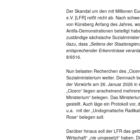
Der Skandal um den mit Millionen Eu
e.V. [LFR] reißt nicht ab. Nach schw
von Künsberg Anfang des Jahres, wona
Antifa-Demonstrationen beteiligt habe
zuständige sächsische Sozialminister
dazu, dass „
Seitens der Staatsregi
entsprechender Erkenntnisse veranl
8/6516.
Nun belasten Recherchen des „Cicer
Sozialministerium weiter. Demnach b
der Vorwürfe am 26. Januar 2026 in
„Cicero“ liegen anscheinend mehrer
Ministerium“ belegen. Das Ministeri
gestellt. Auch läge ein
Protokoll vor
u.a. mit der „Undogmatische Radikal
Rose“ belegen soll.
Darüber hinaus soll der
LFR das
gef
Wirtschaft“ „nie umgesetzt“ haben. D