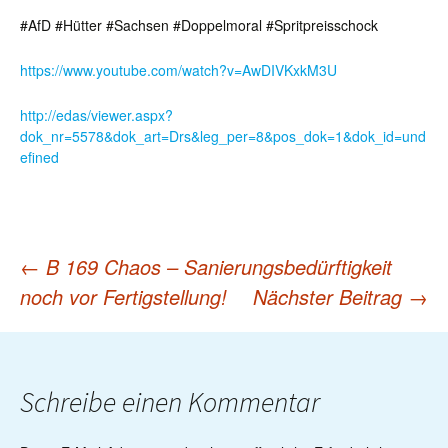
#AfD #Hütter #Sachsen #Doppelmoral #Spritpreisschock
https://www.youtube.com/watch?v=AwDIVKxkM3U
http://edas/viewer.aspx?
dok_nr=5578&dok_art=Drs&leg_per=8&pos_dok=1&dok_id=und
efined
←
B 169 Chaos – Sanierungsbedürftigkeit
Post
noch vor Fertigstellung!
Nächster Beitrag
→
navigation
Schreibe einen Kommentar