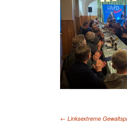
←
Linksextreme Gewaltspir
Post