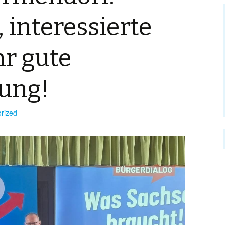
, interessierte
hr gute
tung!
rized