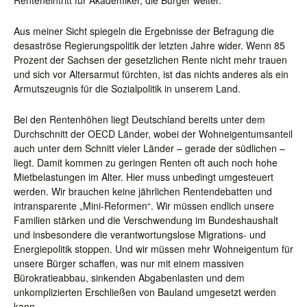
Renteneintritt für Akademiker, die Bürger weiter.
Aus meiner Sicht spiegeln die Ergebnisse der Befragung die
desaströse Regierungspolitik der letzten Jahre wider. Wenn 85
Prozent der Sachsen der gesetzlichen Rente nicht mehr trauen
und sich vor Altersarmut fürchten, ist das nichts anderes als ein
Armutszeugnis für die Sozialpolitik in unserem Land.
Bei den Rentenhöhen liegt Deutschland bereits unter dem
Durchschnitt der OECD Länder, wobei der Wohneigentumsanteil
auch unter dem Schnitt vieler Länder – gerade der südlichen –
liegt. Damit kommen zu geringen Renten oft auch noch hohe
Mietbelastungen im Alter. Hier muss unbedingt umgesteuert
werden. Wir brauchen keine jährlichen Rentendebatten und
intransparente „Mini-Reformen“. Wir müssen endlich unsere
Familien stärken und die Verschwendung im Bundeshaushalt
und insbesondere die verantwortungslose Migrations- und
Energiepolitik stoppen. Und wir müssen mehr Wohneigentum für
unsere Bürger schaffen, was nur mit einem massiven
Bürokratieabbau, sinkenden Abgabenlasten und dem
unkomplizierten Erschließen von Bauland umgesetzt werden
kann.