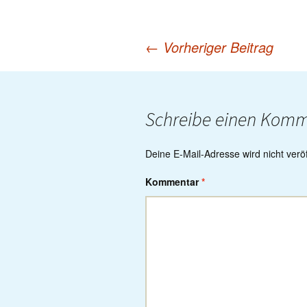
←
Vorheriger Beitrag
Post
navigation
Schreibe einen Kom
Deine E-Mail-Adresse wird nicht veröff
Kommentar
*