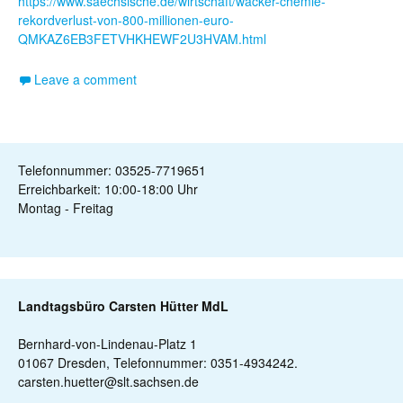
https://www.saechsische.de/wirtschaft/wacker-chemie-
rekordverlust-von-800-millionen-euro-
QMKAZ6EB3FETVHKHEWF2U3HVAM.html
Leave a comment
Telefonnummer: 03525-7719651
Erreichbarkeit: 10:00-18:00 Uhr
Montag - Freitag
Landtagsbüro Carsten Hütter MdL
Bernhard-von-Lindenau-Platz 1
01067 Dresden, Telefonnummer: 0351-4934242.
carsten.huetter@slt.sachsen.de