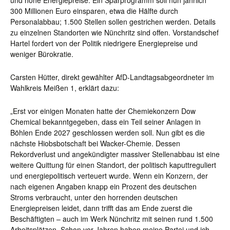
und hohe Energiepreise. Ein Sparprogramm soll nun jährlich
300 Millionen Euro einsparen, etwa die Hälfte durch
Personalabbau; 1.500 Stellen sollen gestrichen werden. Details
zu einzelnen Standorten wie Nünchritz sind offen. Vorstandschef
Hartel fordert von der Politik niedrigere Energiepreise und
weniger Bürokratie.
Carsten Hütter, direkt gewählter AfD-Landtagsabgeordneter im
Wahlkreis Meißen 1, erklärt dazu:
„Erst vor einigen Monaten hatte der Chemiekonzern Dow
Chemical bekanntgegeben, dass ein Teil seiner Anlagen in
Böhlen Ende 2027 geschlossen werden soll. Nun gibt es die
nächste Hiobsbotschaft bei Wacker-Chemie. Dessen
Rekordverlust und angekündigter massiver Stellenabbau ist eine
weitere Quittung für einen Standort, der politisch kaputtreguliert
und energiepolitisch verteuert wurde. Wenn ein Konzern, der
nach eigenen Angaben knapp ein Prozent des deutschen
Stroms verbraucht, unter den horrenden deutschen
Energiepreisen leidet, dann trifft das am Ende zuerst die
Beschäftigten – auch im Werk Nünchritz mit seinen rund 1.500
Arbeitsplätzen. Schon vor Jahren haben meine Partei und ich