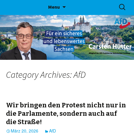
Skip
Suchen
Menu
to
nach:
content
Category Archives: AfD
Wir bringen den Protest nicht nur in
die Parlamente, sondern auch auf
die Straße!
März 20, 2026
AfD